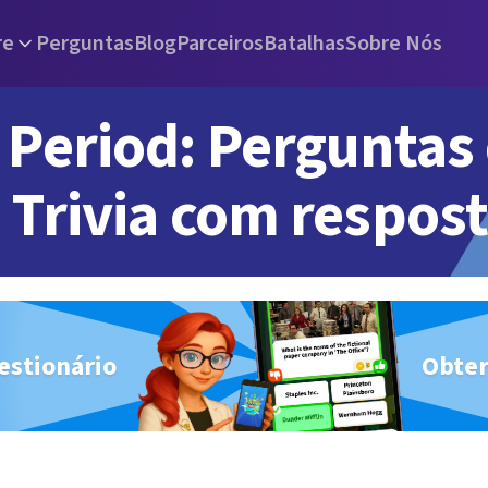
re
Perguntas
Blog
Parceiros
Batalhas
Sobre Nós
Period: Perguntas
Trivia com respos
estionário
Obter