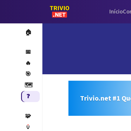
Início
Co
🏠
📅
🔥
🎯
🗺️
❓
Trivio.net #1 Qu
🧩
🏺