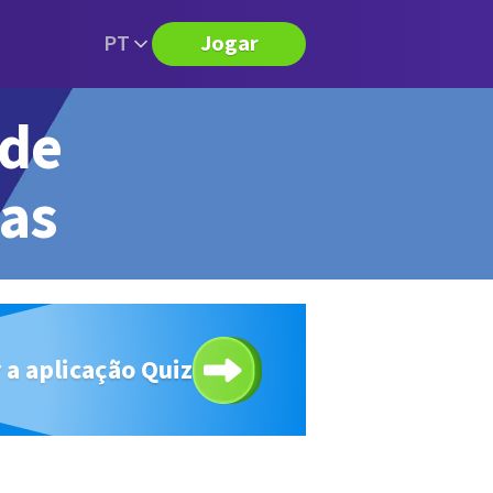
PT
Jogar
 de
tas
 a aplicação Quiz