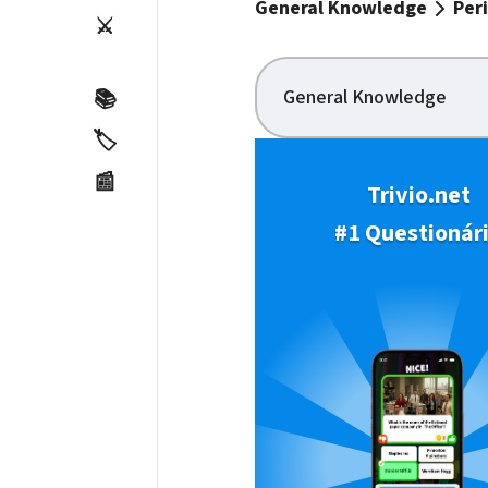
General Knowledge
Per
⚔️
General Knowledge
📚
🏷️
📰
Trivio.net
#1 Questionár