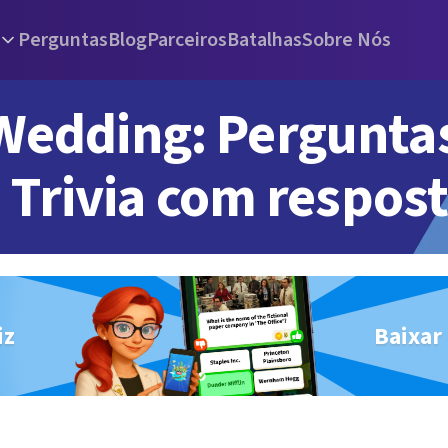
Perguntas
Blog
Parceiros
Batalhas
Sobre Nós
Wedding: Pergunta
Trivia com respos
iz
Baixar 