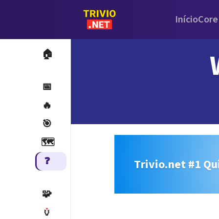
Início
Core
🏠
📅
🔥
🎯
🗺️
❓
Trivio.net #1 Qu
🧩
🏺