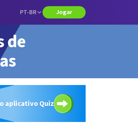
PT-BR
Jogar
s de
tas
o aplicativo Quiz