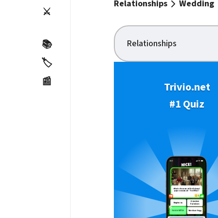
Relationships
Wedding
⚔️
Relationships
📚
🏷️
📰
Trivio.net
#1 Quiz