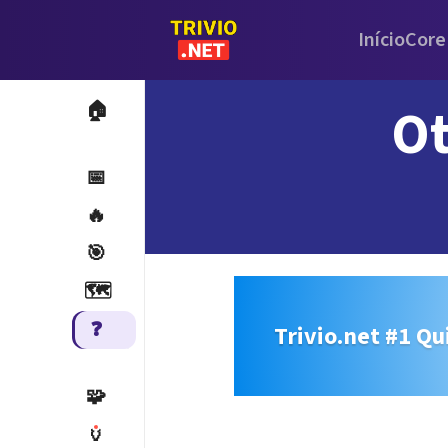
Início
Core
Ot
🏠
📅
🔥
🎯
🗺️
❓
Trivio.net #1 Qu
🧩
🏺