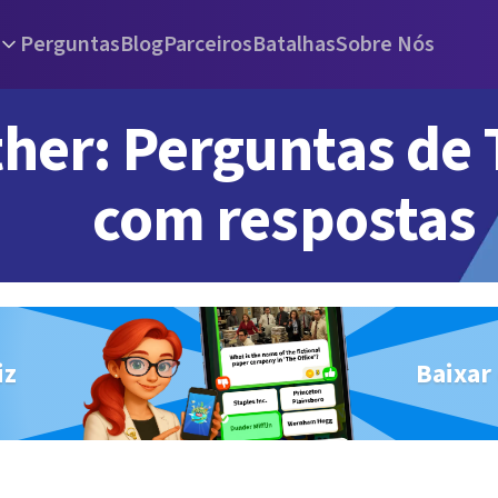
Perguntas
Blog
Parceiros
Batalhas
Sobre Nós
her: Perguntas de 
com respostas
iz
Baixar 