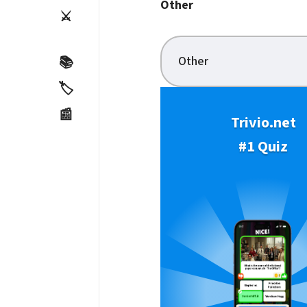
Other
⚔️
Other
📚
🏷️
📰
Trivio.net
#1 Quiz