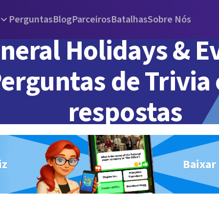
Perguntas
Blog
Parceiros
Batalhas
Sobre Nós
neral Holidays & E
erguntas de Trivia
respostas
iz
Baixar 