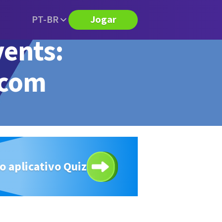
PT-BR
Jogar
vents:
 com
o aplicativo Quiz