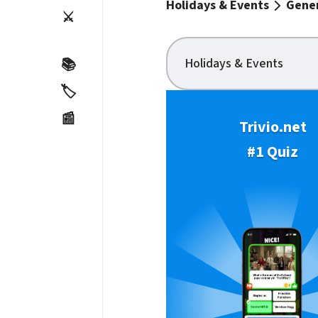
Holidays & Events
Gener
⚔️
Holidays & Events
📚
🏷️
📰
Trivio.net
#1 Quiz