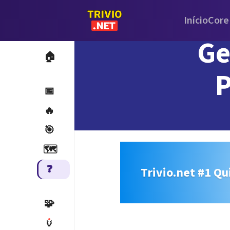
Início
Core
Ge
🏠
P
📅
🔥
🎯
🗺️
❓
Trivio.net #1 Qu
🧩
🏺