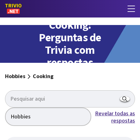
Cooking:
Perguntas de
Trivia com
respostas
Hobbies
Cooking
Revelar todas as
Hobbies
respostas