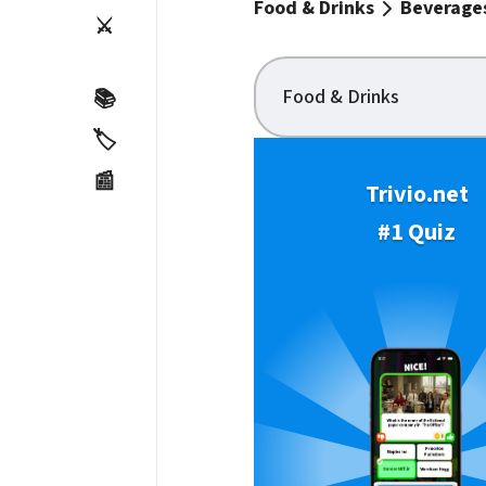
Food & Drinks
Beverage
⚔️
Food & Drinks
📚
🏷️
📰
Trivio.net
#1 Quiz