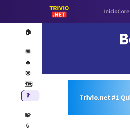
Início
Core
B
🏠
📅
🔥
🎯
🗺️
❓
Trivio.net #1 Qu
🧩
🏺