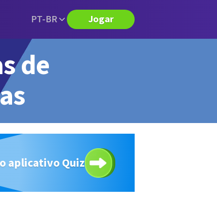
PT-BR
Jogar
s de
tas
o aplicativo Quiz