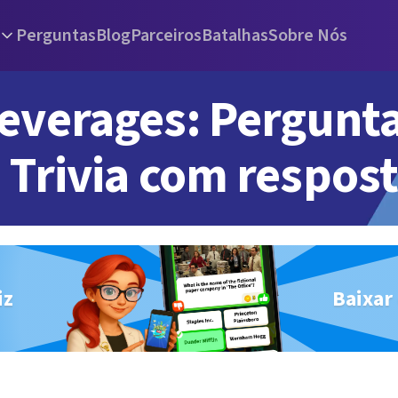
Perguntas
Blog
Parceiros
Batalhas
Sobre Nós
everages: Pergunta
Trivia com respos
iz
Baixar 