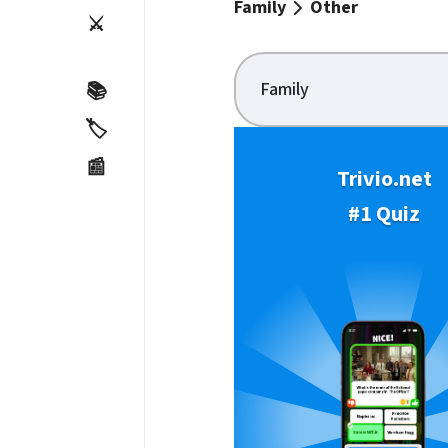
Family
Other
⚔️
Family
📚
🏷️
📰
Trivio.net
#1 Quiz