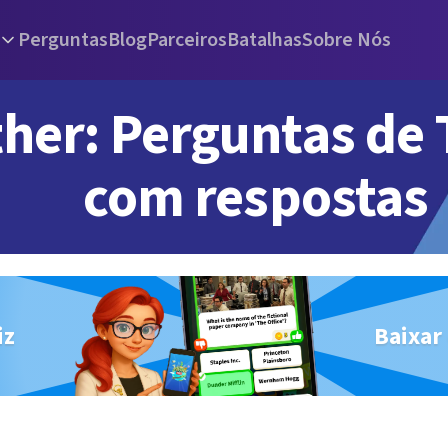
Perguntas
Blog
Parceiros
Batalhas
Sobre Nós
her: Perguntas de 
com respostas
iz
Baixar 