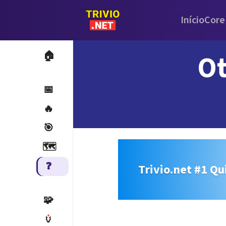
Início
Core
Ot
🏠
📅
🔥
🎯
🗺️
❓
Trivio.net #1 Qu
🧩
🏺