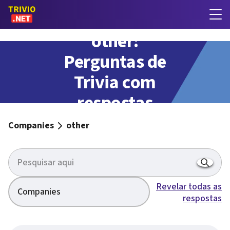
other:
Perguntas de
Trivia com
respostas
Companies
other
Revelar todas as
Companies
respostas