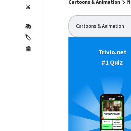
Cartoons & Animation
N
⚔️
Cartoons & Animation
📚
🏷️
📰
Trivio.net
#1 Quiz