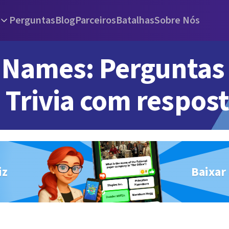
Perguntas
Blog
Parceiros
Batalhas
Sobre Nós
Names: Perguntas
Trivia com respos
iz
Baixar 