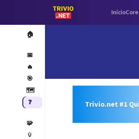
Início
Core
🏠
📅
🔥
🎯
🗺️
❓
Trivio.net #1 Qu
🧩
🏺