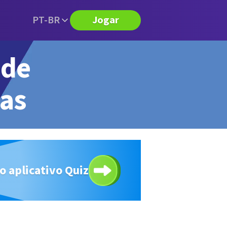
PT-BR
Jogar
 de
tas
o aplicativo Quiz