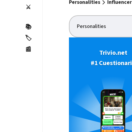
Personalities
Influencer
⚔️
Personalities
📚
🏷️
📰
Trivio.net
#1 Cuestionar