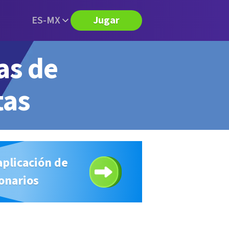
ES-MX
Jugar
as de
tas
aplicación de
onarios