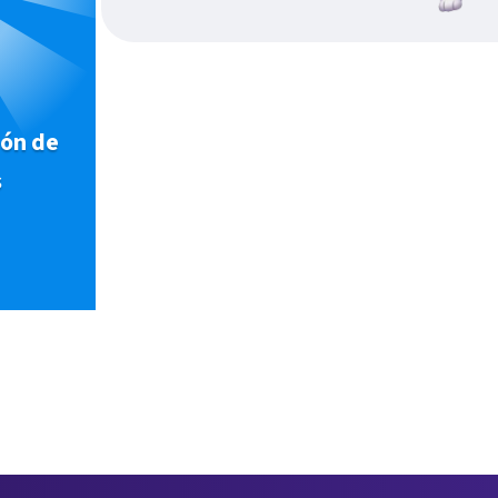
ión de
s