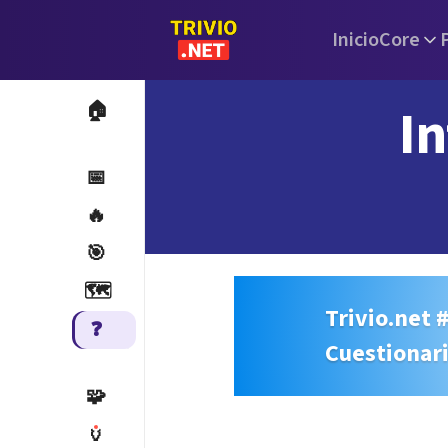
Inicio
Core
In
🏠
📅
🔥
🎯
🗺️
Trivio.net 
❓
Cuestionar
🧩
🏺