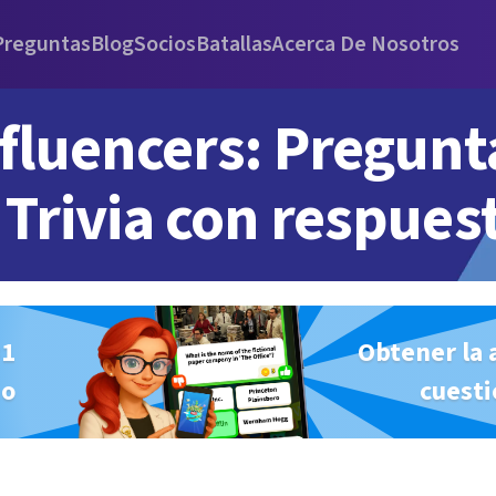
Preguntas
Blog
Socios
Batallas
Acerca De Nosotros
fluencers: Pregunt
Trivia con respues
#1
Obtener la 
io
cuesti