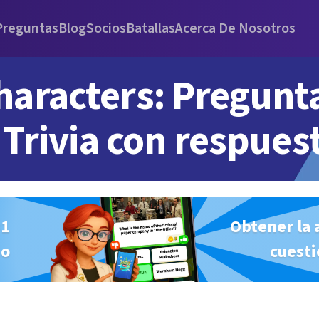
Preguntas
Blog
Socios
Batallas
Acerca De Nosotros
haracters: Pregunt
Trivia con respues
#1
Obtener la 
io
cuesti