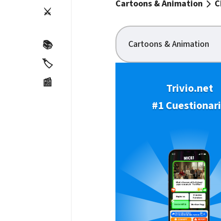
Cartoons & Animation
C
⚔️
Cartoons & Animation
📚
🏷️
📰
Trivio.net
#1 Cuestionar