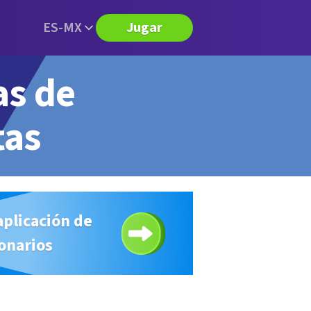
ES-MX
Jugar
as de
tas
aplicación de
onarios