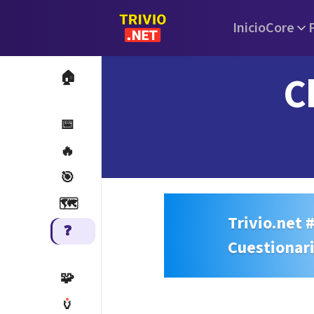
Inicio
Core
C
🏠
📅
🔥
🎯
🗺️
Trivio.net 
❓
Cuestionar
🧩
🏺