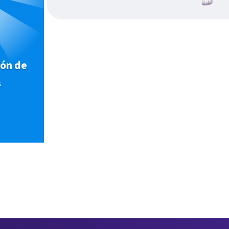
ión de
s