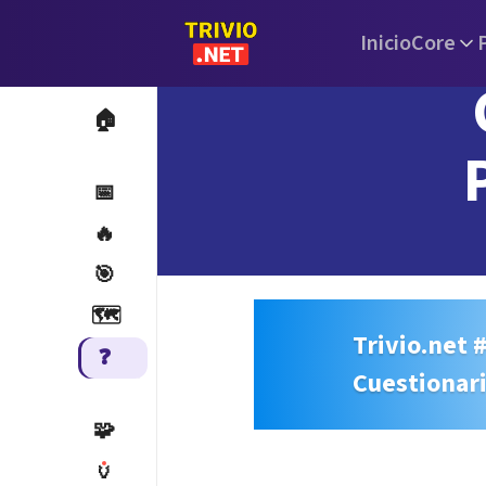
Inicio
Core
🏠
📅
🔥
🎯
🗺️
Trivio.net 
❓
Cuestionar
🧩
🏺