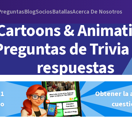
Preguntas
Blog
Socios
Batallas
Acerca De Nosotros
Cartoons & Animat
Preguntas de Trivia
respuestas
#1
Obtener la 
io
cuesti