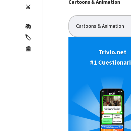
Cartoons & Animation
⚔️
Cartoons & Animation
📚
🏷️
📰
Trivio.net
#1 Cuestionar