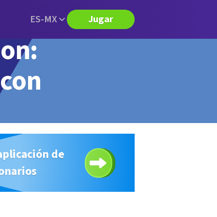
ES-MX
Jugar
ion:
 con
aplicación de
onarios