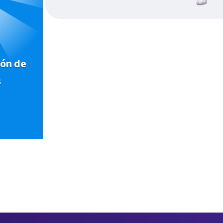
ión de
s