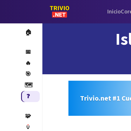
Inicio
Cor
Is
🏠
📅
🔥
🎯
🗺️
❓
Trivio.net #1 Cu
🧩
🏺