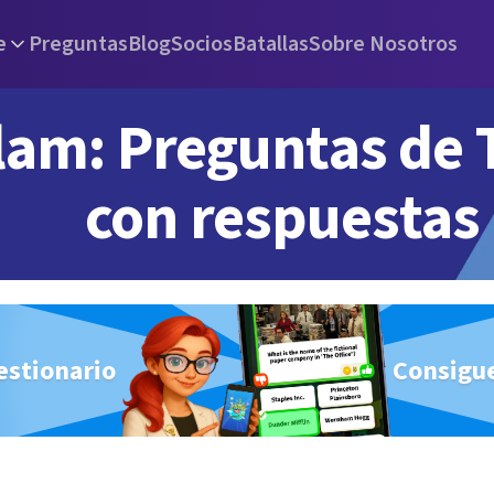
e
Preguntas
Blog
Socios
Batallas
Sobre Nosotros
lam: Preguntas de T
con respuestas
estionario
Consigue