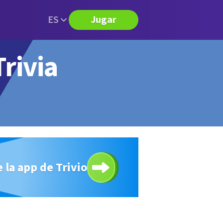
ES
Jugar
rivia
 la app de Trivio