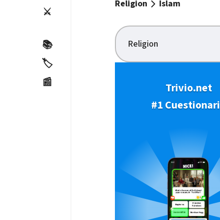
Religion
Islam
⚔️
Religion
📚
🏷️
📰
Trivio.net
#1 Cuestionar