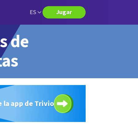
ES
Jugar
s de
tas
 la app de Trivio