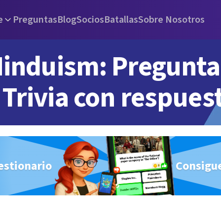
e
Preguntas
Blog
Socios
Batallas
Sobre Nosotros
induism: Pregunta
Trivia con respues
estionario
Consigue