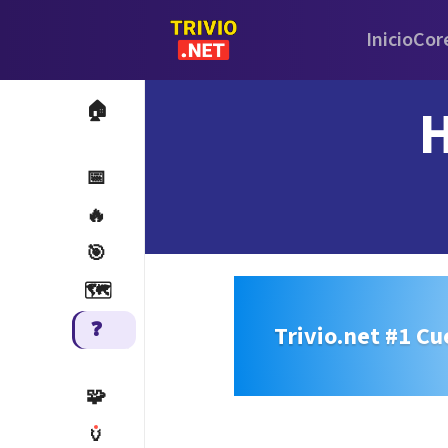
Inicio
Cor
H
🏠
📅
🔥
🎯
🗺️
❓
Trivio.net #1 Cu
🧩
🏺