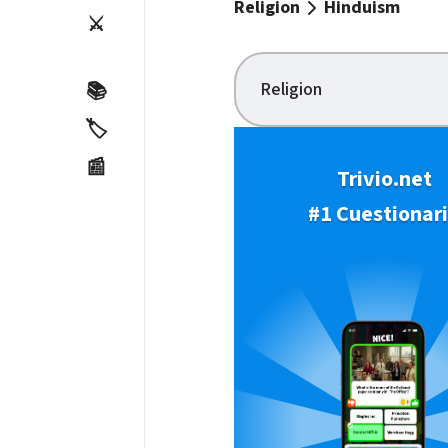
Religion
Hinduism
⚔️
Religion
📚
🏷️
📰
Trivio.net
#1 Cuestionar