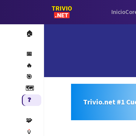
Inicio
Cor
🏠
📅
🔥
🎯
🗺️
❓
Trivio.net #1 Cu
🧩
🏺