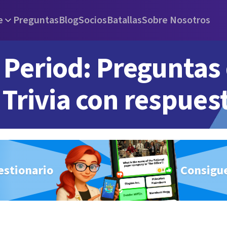
e
Preguntas
Blog
Socios
Batallas
Sobre Nosotros
Period: Preguntas
Trivia con respues
estionario
Consigue