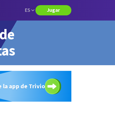
ES
Jugar
 de
tas
 la app de Trivio