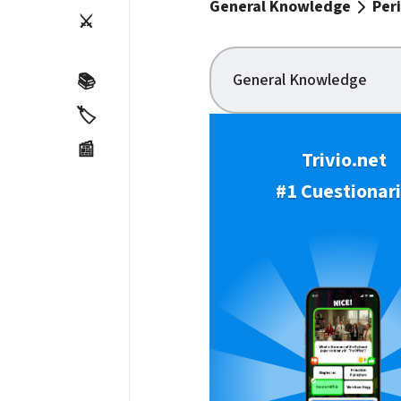
General Knowledge
Per
⚔️
General Knowledge
📚
🏷️
📰
Trivio.net
#1 Cuestionar