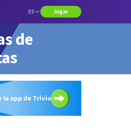
ES
Jugar
as de
tas
 la app de Trivio