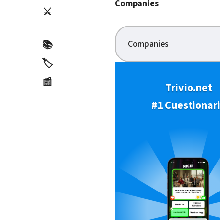
Companies
⚔️
Companies
📚
🏷️
📰
Trivio.net
#1 Cuestionar