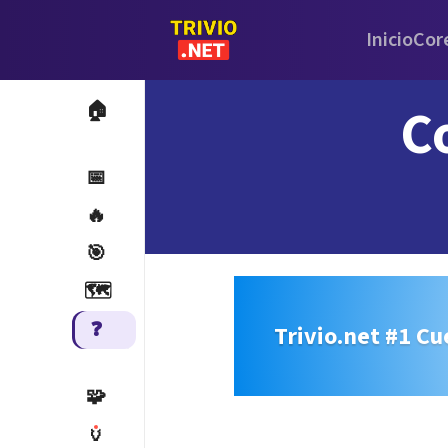
Inicio
Cor
C
🏠
📅
🔥
🎯
🗺️
❓
Trivio.net #1 Cu
🧩
🏺