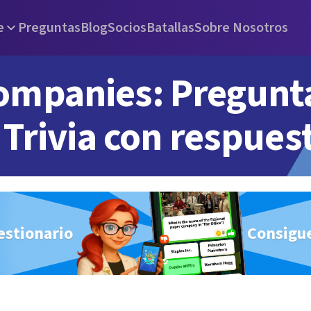
e
Preguntas
Blog
Socios
Batallas
Sobre Nosotros
ompanies: Pregunt
Trivia con respues
estionario
Consigue