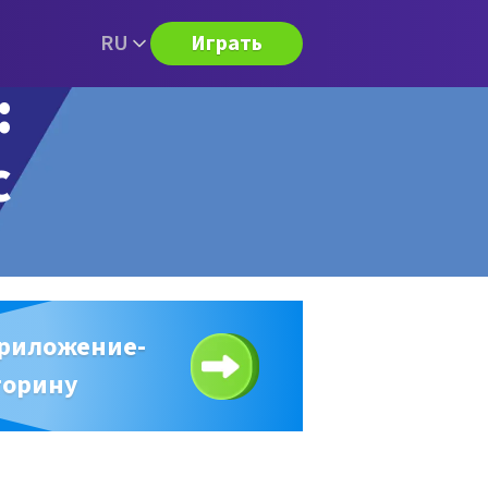
RU
Играть
:
с
приложение-
торину