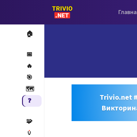
Главна
🏠
📅
🔥
🎯
🗺️
Trivio.net 
❓
Викторин
🧩
🏺