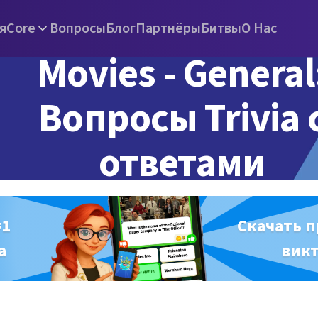
я
Core
Вопросы
Блог
Партнёры
Битвы
О Нас
Movies - General
Вопросы Trivia 
ответами
#1
Скачать 
а
вик