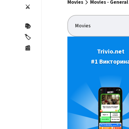
Movies
Movies - General
⚔️
Movies
📚
🏷️
📰
Trivio.net
#1 Викторин