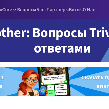
я
Core
Вопросы
Блог
Партнёры
Битвы
О Нас
other: Вопросы Triv
ответами
#1
Скачать 
а
вик