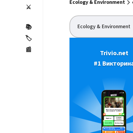
Ecology & Environment
⚔️
Ecology & Environment
📚
🏷️
📰
Trivio.net
#1 Викторин