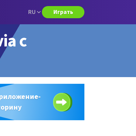
RU
Играть
ia с
приложение-
торину