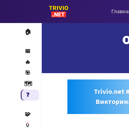
Главна
🏠
📅
🔥
🎯
🗺️
Trivio.net 
❓
Викторин
🧩
🏺