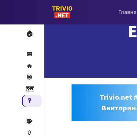
Главна
E
🏠
📅
🔥
🎯
🗺️
Trivio.net 
❓
Викторин
🧩
🏺