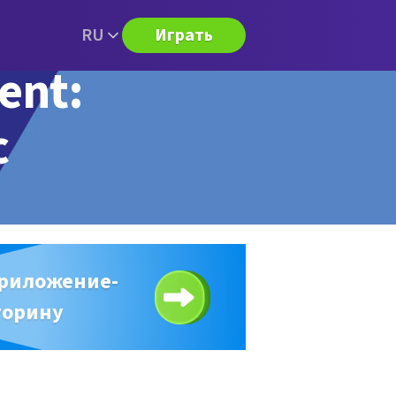
RU
Играть
ent:
с
приложение-
торину