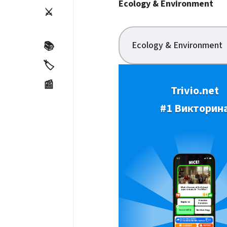
Ecology & Environment
⚔️
Ecology & Environment
📚
🏷️
📰
Trivio.net
#1 Викторин