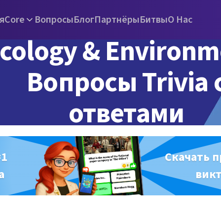
я
Core
Вопросы
Блог
Партнёры
Битвы
О Нас
cology & Environm
Вопросы Trivia 
ответами
#1
Скачать 
а
вик