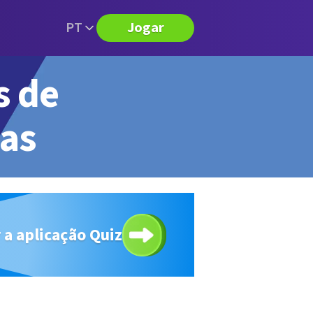
PT
Jogar
s de
tas
 a aplicação Quiz