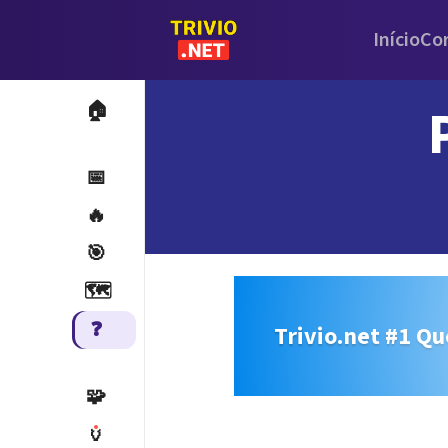
Início
Co
🏠
📅
🔥
🎯
🗺️
❓
Trivio.net #1 Qu
🧩
🏺