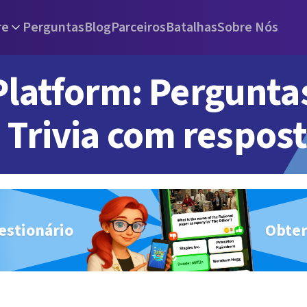
re
Perguntas
Blog
Parceiros
Batalhas
Sobre Nós
Platform: Pergunta
Trivia com respos
estionário
Obter