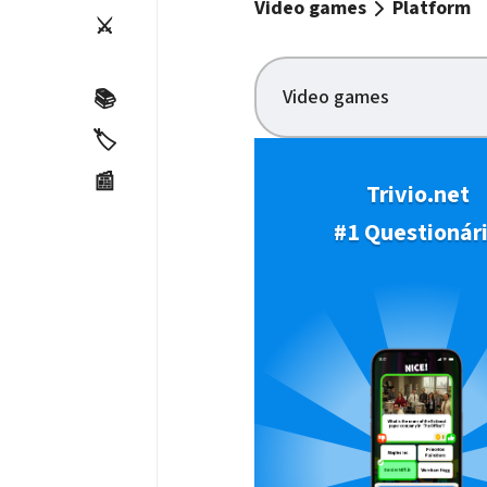
Video games
Platform
⚔️
Video games
📚
🏷️
📰
Trivio.net
#1 Questionár