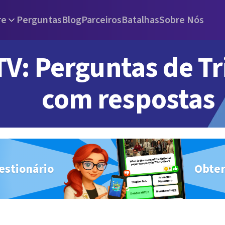
re
Perguntas
Blog
Parceiros
Batalhas
Sobre Nós
TV: Perguntas de Tr
com respostas
estionário
Obter