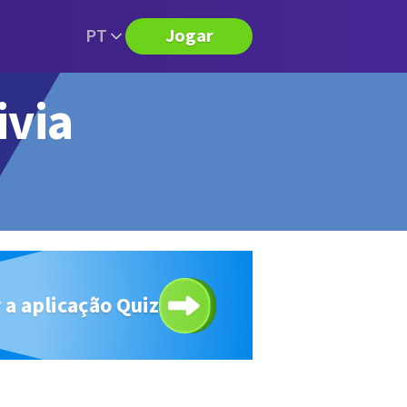
PT
Jogar
ivia
 a aplicação Quiz