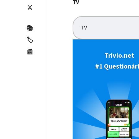
TV
⚔️
TV
📚
🏷️
📰
Trivio.net
#1 Questionár