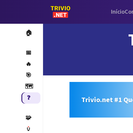
Início
Co
🏠
📅
🔥
🎯
🗺️
❓
Trivio.net #1 Qu
🧩
🏺