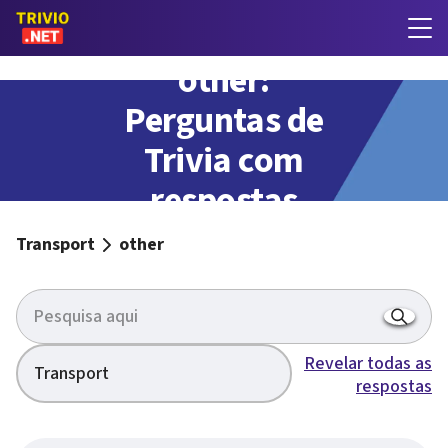
other:
Perguntas de
Trivia com
respostas
Transport
other
Revelar todas as
Transport
respostas