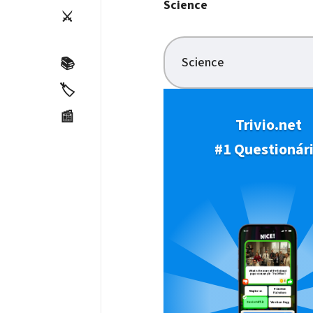
Science
⚔️
Science
📚
🏷️
📰
Trivio.net
#1 Questionár