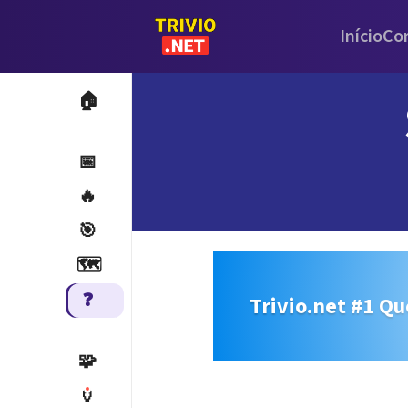
Início
Co
🏠
📅
🔥
🎯
🗺️
❓
Trivio.net #1 Qu
🧩
🏺