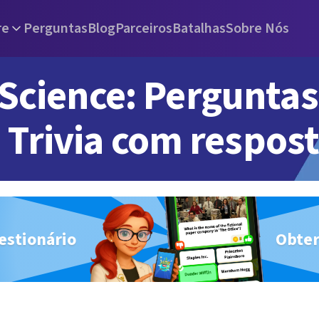
re
Perguntas
Blog
Parceiros
Batalhas
Sobre Nós
Science: Perguntas
Trivia com respos
estionário
Obter