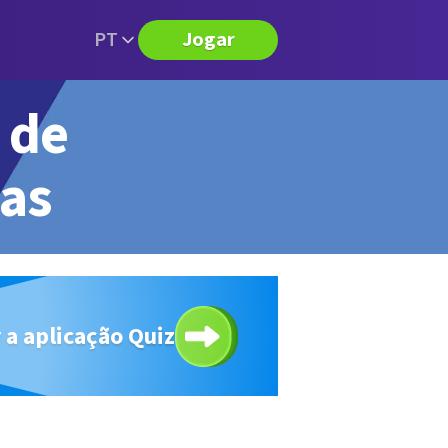
PT
Jogar
 de
tas
 a aplicação Quiz