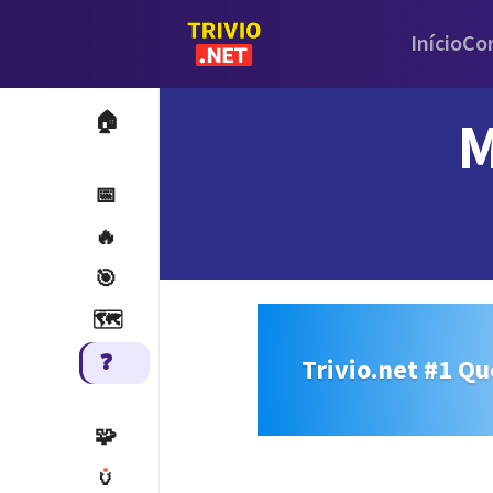
Início
Co
M
🏠
📅
🔥
🎯
🗺️
❓
Trivio.net #1 Qu
🧩
🏺