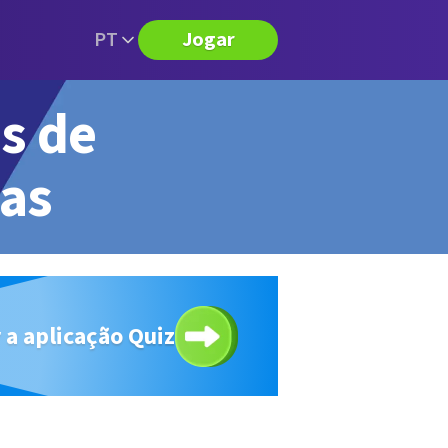
PT
Jogar
s de
tas
 a aplicação Quiz