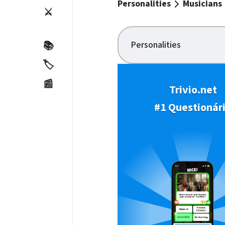
Personalities
Musicians
⚔️
Personalities
📚
🏷️
📰
Trivio.net
#1 Questionár