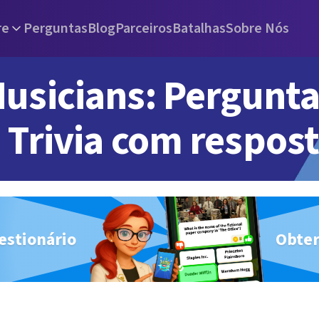
re
Perguntas
Blog
Parceiros
Batalhas
Sobre Nós
usicians: Pergunta
Trivia com respos
estionário
Obter