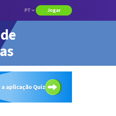
PT
Jogar
 de
tas
 a aplicação Quiz