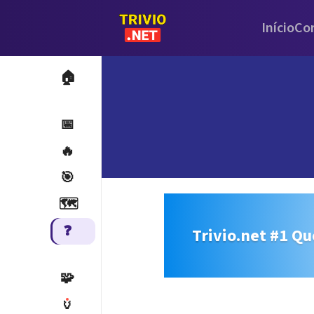
Início
Co
🏠
📅
🔥
🎯
🗺️
❓
Trivio.net #1 Qu
🧩
🏺