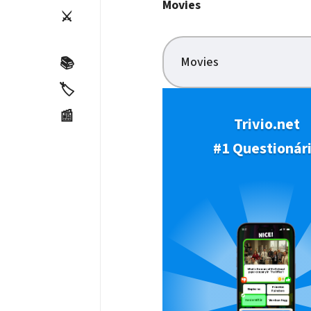
Movies
⚔️
Movies
📚
🏷️
📰
Trivio.net
#1 Questionár