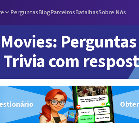
re
Perguntas
Blog
Parceiros
Batalhas
Sobre Nós
Movies: Perguntas
Trivia com respos
estionário
Obter