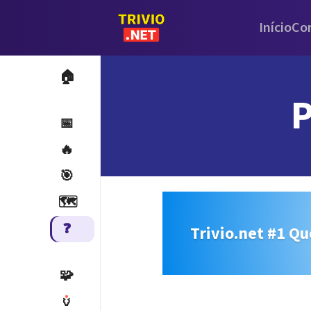
Início
Co
🏠
P
📅
🔥
🎯
🗺️
❓
Trivio.net #1 Qu
🧩
🏺