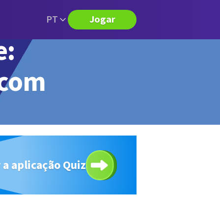
PT
Jogar
e:
 com
 a aplicação Quiz