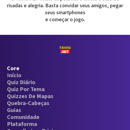
risadas e alegria. Basta convidar seus amigos, pegar
seus smartphones
e começar o jogo.
Core
Início
Quiz Diário
Quiz Por Tema
Quizzes De Mapas
Quebra-Cabeças
Guias
Comunidade
Plataforma