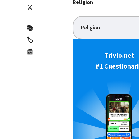
Religion
⚔️
Religion
📚
🏷️
📰
Trivio.net
#1 Cuestionar