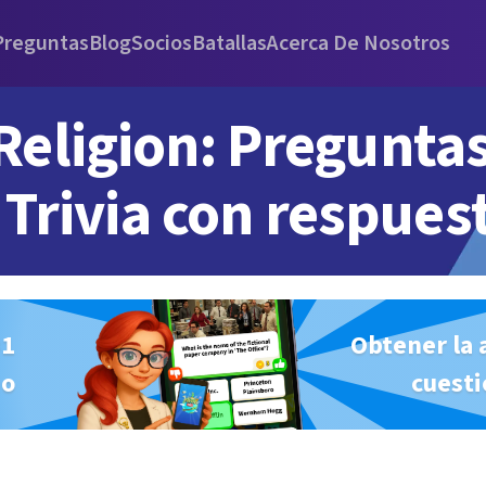
Preguntas
Blog
Socios
Batallas
Acerca De Nosotros
Religion: Pregunta
Trivia con respues
#1
Obtener la 
io
cuesti