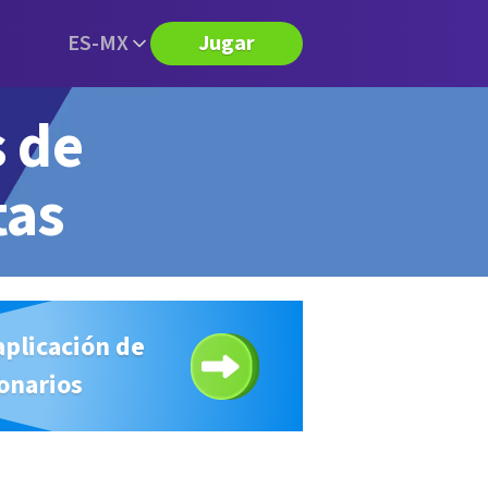
ES-MX
Jugar
s de
tas
aplicación de
onarios