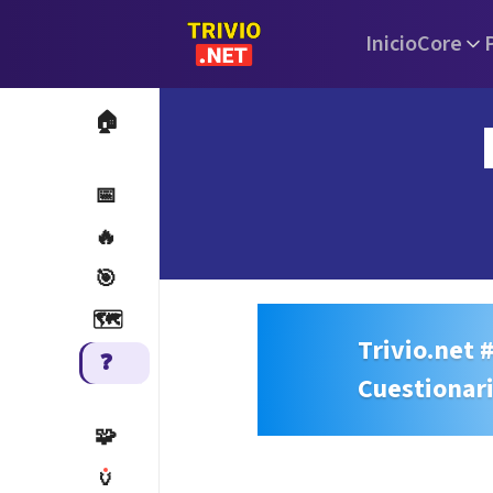
Inicio
Core
🏠
📅
🔥
🎯
🗺️
Trivio.net 
❓
Cuestionar
🧩
🏺