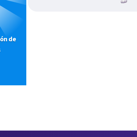
ión de
s