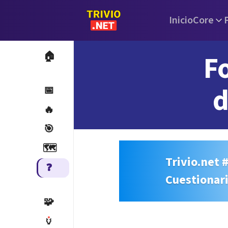
Inicio
Core
F
🏠
d
📅
🔥
🎯
🗺️
Trivio.net 
❓
Cuestionar
🧩
🏺