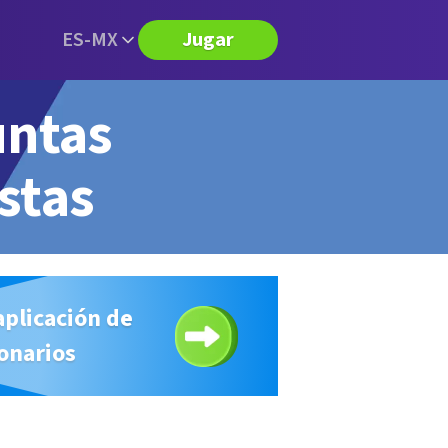
ES-MX
Jugar
untas
stas
aplicación de
onarios