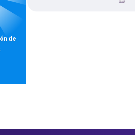
ión de
s