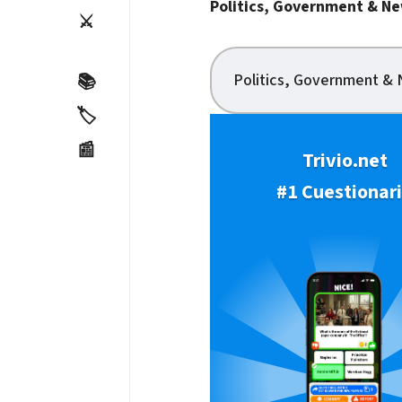
Politics, Government & N
⚔️
Politics, Government &
📚
🏷️
📰
Trivio.net
#1 Cuestionar