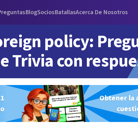
Preguntas
Blog
Socios
Batallas
Acerca De Nosotros
oreign policy: Preg
e Trivia con respue
#1
Obtener la 
io
cuesti