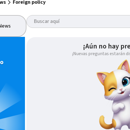
ews
Foreign policy
 News
¡Aún no hay pr
¡Nuevas preguntas estarán di
io