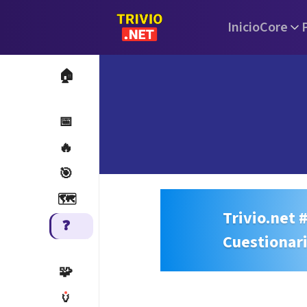
Inicio
Core
🏠
📅
🔥
🎯
🗺️
Trivio.net 
❓
Cuestionar
🧩
🏺