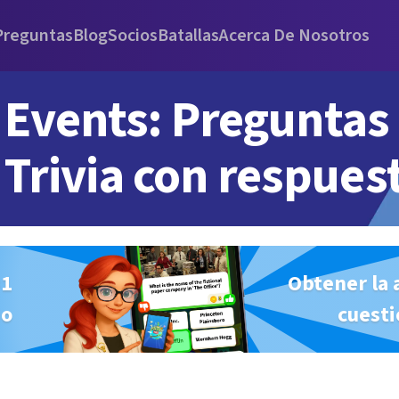
Preguntas
Blog
Socios
Batallas
Acerca De Nosotros
Events: Preguntas
Trivia con respues
#1
Obtener la 
io
cuesti