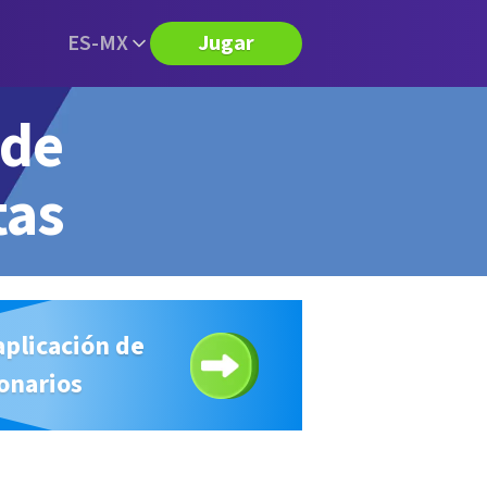
ES-MX
Jugar
 de
tas
aplicación de
onarios