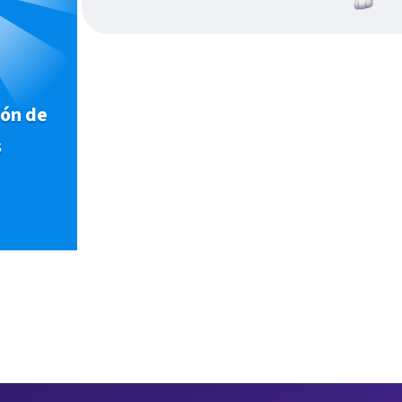
ión de
s