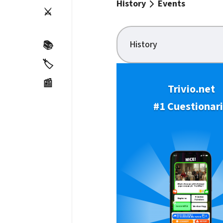
History
Events
⚔️
History
📚
🏷️
📰
Trivio.net
#1 Cuestionar