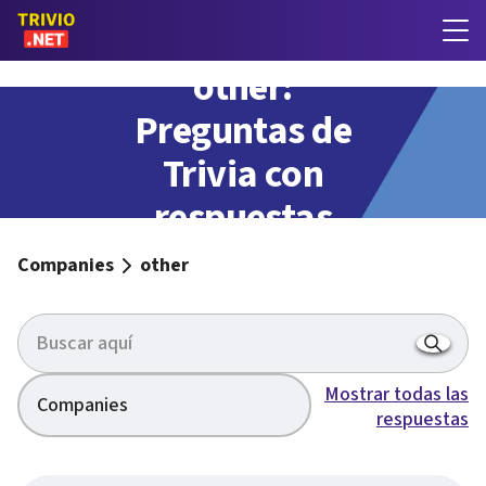
other:
Preguntas de
Trivia con
respuestas
Companies
other
Mostrar todas las
Companies
respuestas