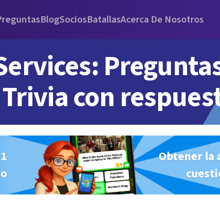
Preguntas
Blog
Socios
Batallas
Acerca De Nosotros
Services: Pregunta
Trivia con respues
#1
Obtener la 
io
cuesti