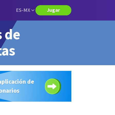
ES-MX
Jugar
s de
tas
aplicación de
onarios