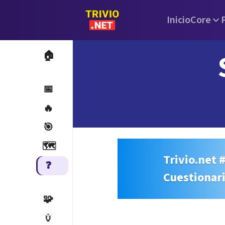
Inicio
Core
🏠
📅
🔥
🎯
🗺️
Trivio.net 
❓
Cuestionar
🧩
🏺