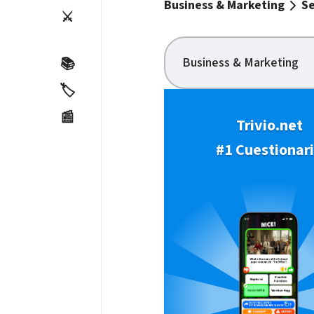
Business & Marketing
Se
⚔️
Business & Marketing
📚
🏷️
📰
Trivio.net
#1 Cuestionar