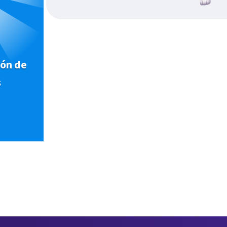
ión de
s