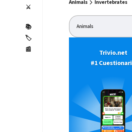
Animals
Invertebrates
⚔️
Animals
📚
🏷️
📰
Trivio.net
#1 Cuestionar