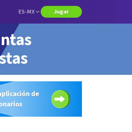
ES-MX
Jugar
untas
stas
aplicación de
onarios