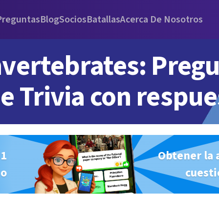
Preguntas
Blog
Socios
Batallas
Acerca De Nosotros
nvertebrates: Preg
e Trivia con respue
#1
Obtener la 
io
cuesti