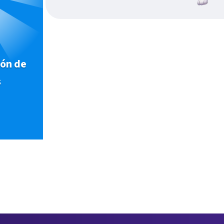
ión de
s