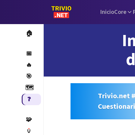
Inicio
Core
I
🏠
d
📅
🔥
🎯
🗺️
Trivio.net 
❓
Cuestionar
🧩
🏺