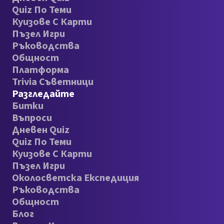
Quiz По Теми
Куизове С Карти
Пъзел Игри
Ръководства
Общност
Платформа
Trivia Съветници
Разгледайте
Битки
Въпроси
Дневен Quiz
Quiz По Теми
Куизове С Карти
Пъзел Игри
Околосветска Експедиция
Ръководства
Общност
Блог