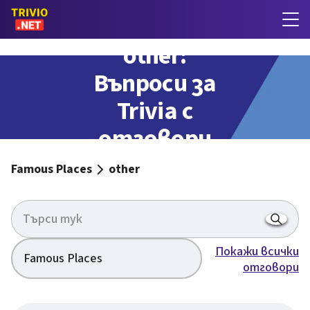
other:
Въпроси за
Trivia с
отговори
Famous Places
other
Покажи всички
Famous Places
отговори