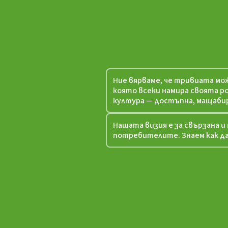
Ние вярваме, че тривиата мож
която всеки намира своята ро
култура — достъпна, мащабир
Нашата визия е за свързана 
потребителите. Знаем как да