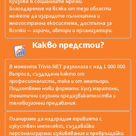
куизове в социалните мрежи.
Благодарение на всяка от тези области
можете да изградите пълноценна и
многостранна екосистема, достъпна за
всички — играчи, автори и организатори.
Какво предстои?
В момента Trivio.NET разполага с над 1 000 000
въпроса, създадени както от
професионалисти, така и от аматьори.
Подготвяме нови формати: куиз маратони,
тематични сезонни предизвикателства и
телевизионни предавания.
Планираме да надградим тривията с
изкуствен интелект, създавайки
персонализирани изживявания и превръщайки