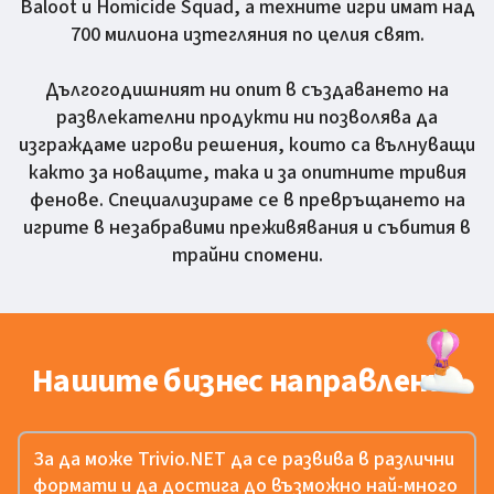
Baloot и Homicide Squad, а техните игри имат над
700 милиона изтегляния по целия свят.
Дългогодишният ни опит в създаването на
развлекателни продукти ни позволява да
изграждаме игрови решения, които са вълнуващи
както за новаците, така и за опитните тривия
фенове. Специализираме се в превръщането на
игрите в незабравими преживявания и събития в
трайни спомени.
Нашите бизнес направления
За да може Trivio.NET да се развива в различни
формати и да достига до възможно най-много