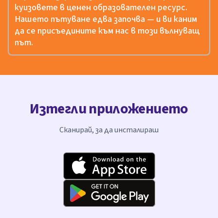
куизовете в ценен образователен ресурс.
Нашето пътуване едва започва — и ви каним
да се присъедините към нас в този вълнуващ
път.
Изтегли приложението
Сканирай, за да инсталираш