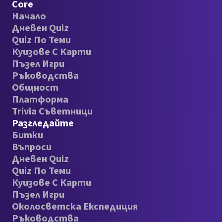
Core
Начало
Дневен Quiz
Quiz По Теми
Куизове С Карти
Пъзел Игри
Ръководства
Общност
Платформа
Trivia Съветници
Разгледайте
Битки
Въпроси
Дневен Quiz
Quiz По Теми
Куизове С Карти
Пъзел Игри
Околосветска Експедиция
Ръководства