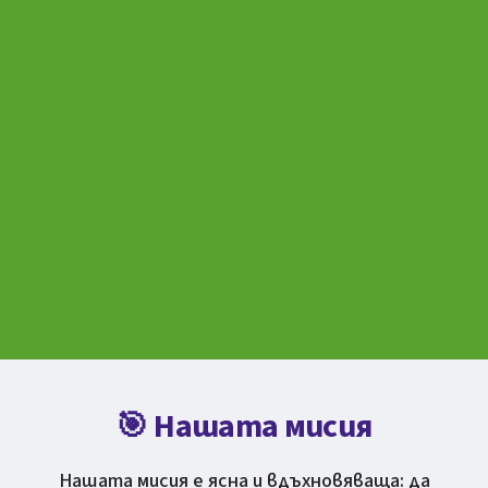
🎯 Нашата мисия
Нашата мисия е ясна и вдъхновяваща: да