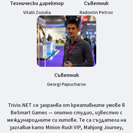
Технически директор
Съветник
Vitalii Zozulia
Radostin Petrov
Съветник
Georgi Papucharov
Trivio.NET се захранва от креативните умове в
BeSmart Games — опитно студио, известно с
международните си хитове. Те са създатели на
заглавия като Minion Rush VIP, Mahjong Journey,