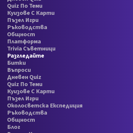
Quiz По Теми
Куизове С Карти
Пъзел Игри
Ръководства
Общност
Платформа
Trivia Съветници
Разгледайте
Битки
Въпроси
Дневен Quiz
Quiz По Теми
Куизове С Карти
Пъзел Игри
Околосветска Експедиция
Ръководства
Общност
Блог