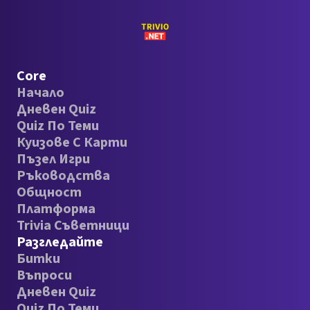
Core
Начало
Дневен Quiz
Quiz По Теми
Куизове С Карти
Пъзел Игри
Ръководства
Общност
Платформа
Trivia Съветници
Разгледайте
Битки
Въпроси
Дневен Quiz
Quiz По Теми