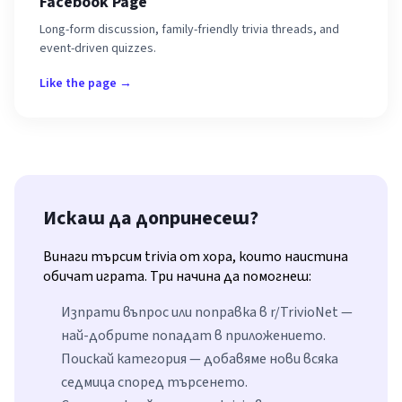
Facebook Page
Long-form discussion, family-friendly trivia threads, and
event-driven quizzes.
Like the page →
Искаш да допринесеш?
Винаги търсим trivia от хора, които наистина
обичат играта. Три начина да помогнеш:
Изпрати въпрос или поправка в r/TrivioNet —
най-добрите попадат в приложението.
Поискай категория — добавяме нови всяка
седмица според търсенето.