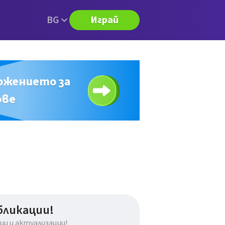
BG
Играй
ожението за
ове
бликации!
и и актуализации!