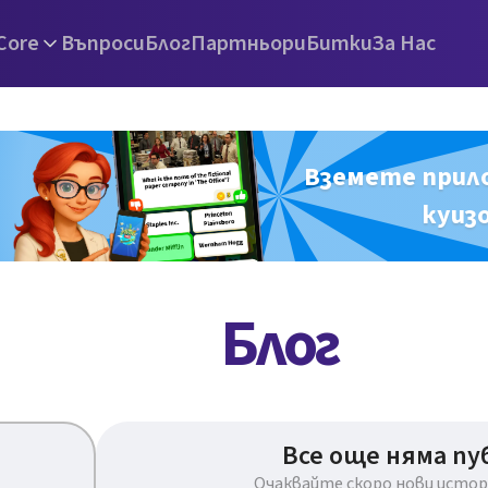
Core
Въпроси
Блог
Партньори
Битки
За Нас
Вземете прил
куиз
Блог
Все още няма пу
Очаквайте скоро нови истори