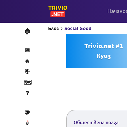
Начало
Блог
Social Good
🏠
Trivio.net #1
📅
Куиз
🔥
🎯
🗺️
❓
🧩
Обществена полза
🏺