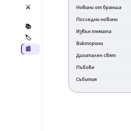
⚔️
Новини от бранша
Последни новини
📚
Извън темата
🏷️
Викторини
📰
Дигитален свят
Пъбове
Събития