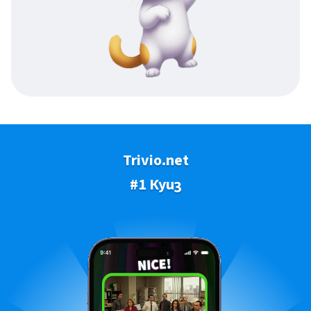
Trivio.net
#1 Куиз