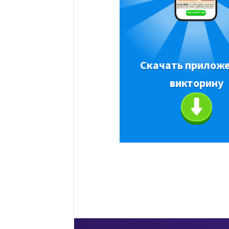
Скачать приложе
викторину