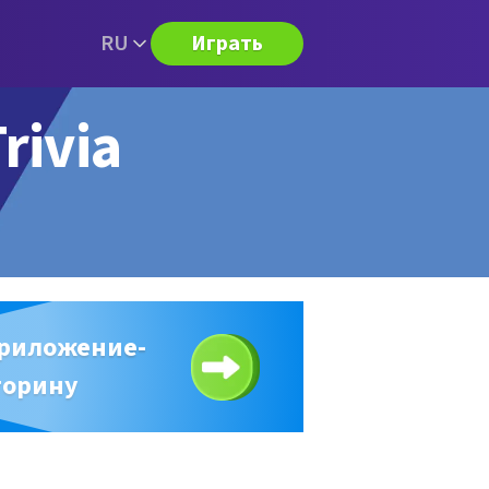
RU
Играть
rivia
приложение-
торину