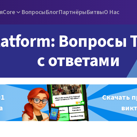
я
Core
Вопросы
Блог
Партнёры
Битвы
О Нас
latform: Вопросы T
с ответами
#1
Скачать 
а
вик