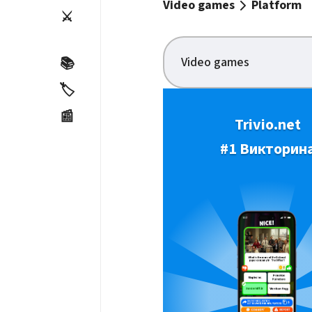
Video games
Platform
⚔️
Video games
📚
🏷️
📰
Trivio.net
#1 Викторин