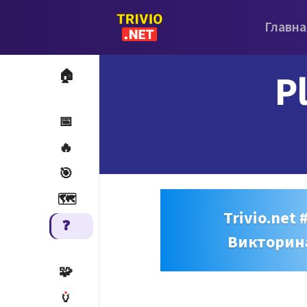
Главна
P
🏠
📅
🔥
🎯
🗺️
Trivio.net 
❓
Викторин
🧩
🏺