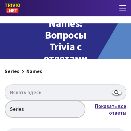
Names:
Вопросы
Trivia с
ответами
Series
Names
Показать все
Series
ответы