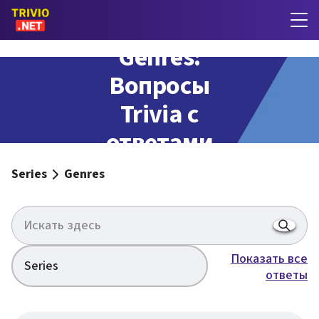
Genres:
Вопросы
Trivia с
ответами
Series
Genres
Показать все
Series
ответы