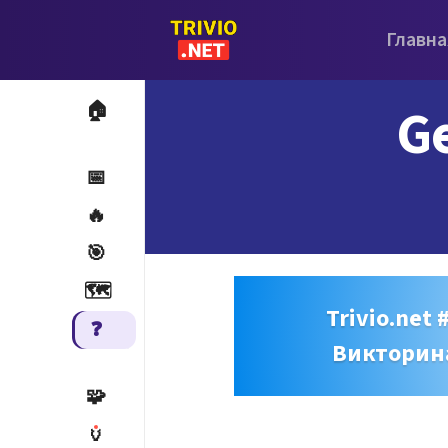
Главна
Ge
🏠
📅
🔥
🎯
🗺️
Trivio.net 
❓
Викторин
🧩
🏺