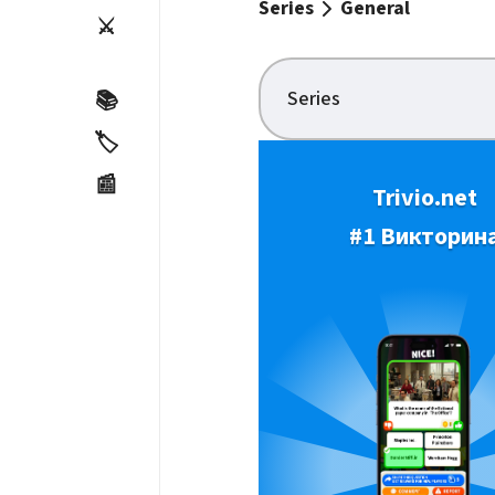
Series
General
⚔️
Series
📚
🏷️
📰
Trivio.net
#1 Викторин