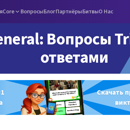
я
Core
Вопросы
Блог
Партнёры
Битвы
О Нас
neral: Вопросы Tri
ответами
#1
Скачать 
а
вик