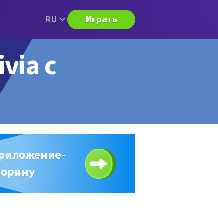
RU
Играть
via с
приложение-
торину