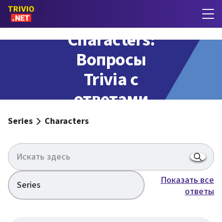
Characters:
Вопросы
Trivia с
ответами
Series
Characters
Показать все
Series
ответы