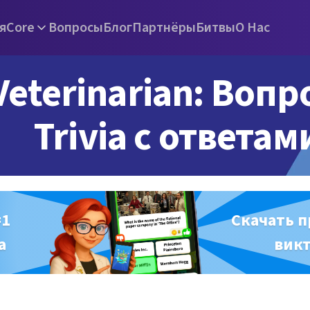
я
Core
Вопросы
Блог
Партнёры
Битвы
О Нас
Veterinarian: Воп
Trivia с ответам
#1
Скачать 
а
вик