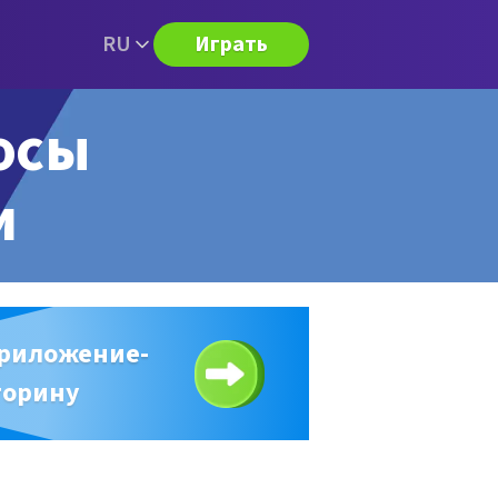
RU
Играть
росы
и
приложение-
торину