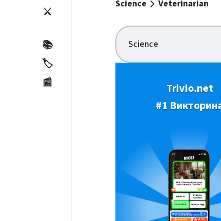
Science
Veterinarian
⚔️
Science
📚
🏷️
📰
Trivio.net
#1 Викторин