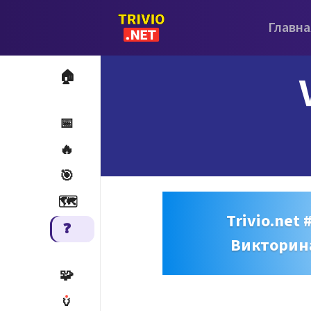
Главна
🏠
📅
🔥
🎯
🗺️
Trivio.net 
❓
Викторин
🧩
🏺