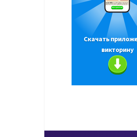
Скачать приложе
викторину