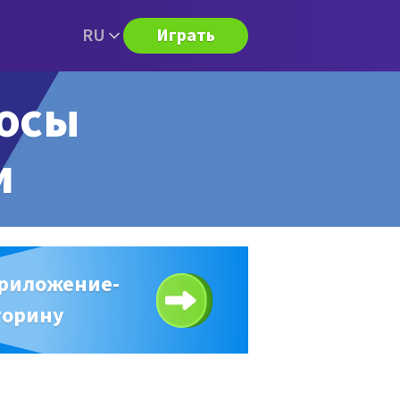
RU
Играть
росы
и
приложение-
торину