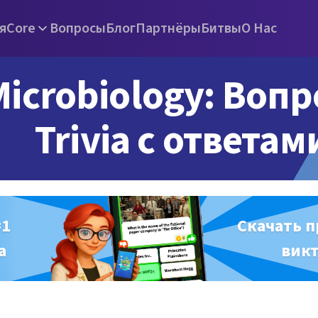
я
Core
Вопросы
Блог
Партнёры
Битвы
О Нас
Microbiology: Воп
Trivia с ответам
#1
Скачать 
а
вик