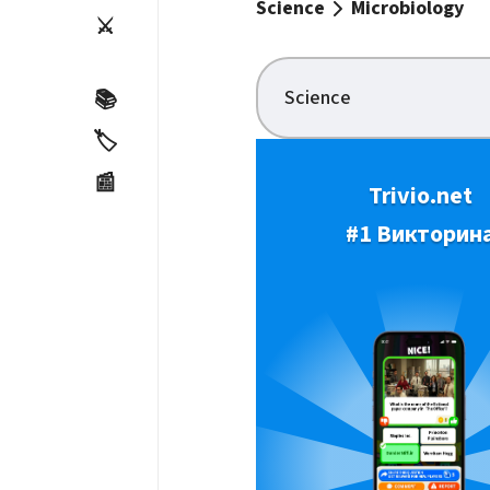
Science
Microbiology
⚔️
Science
📚
🏷️
📰
Trivio.net
#1 Викторин