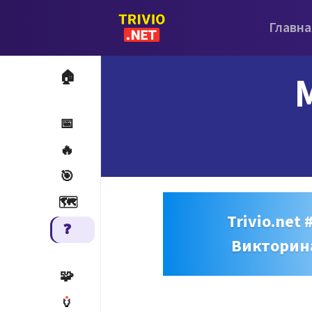
Главна
🏠
📅
🔥
🎯
🗺️
Trivio.net 
❓
Викторин
🧩
🏺