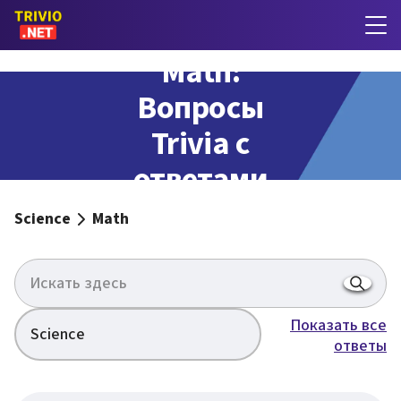
Math:
Вопросы
Trivia с
ответами
Science
Math
Показать все
Science
ответы