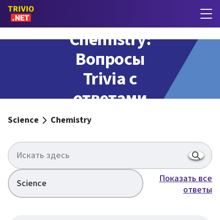
Chemistry:
Вопросы
Trivia с
ответами
Science
Chemistry
Показать все
Science
ответы