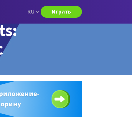
RU
Играть
ts:
с
приложение-
торину