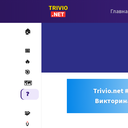
Главна
🏠
📅
🔥
🎯
🗺️
Trivio.net 
❓
Викторин
🧩
🏺