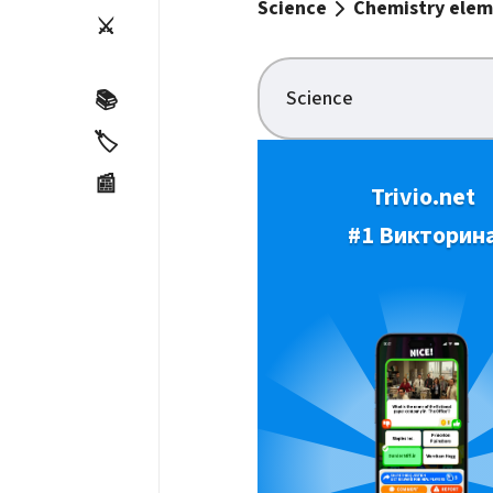
Science
Chemistry elem
⚔️
Science
📚
🏷️
📰
Trivio.net
#1 Викторин