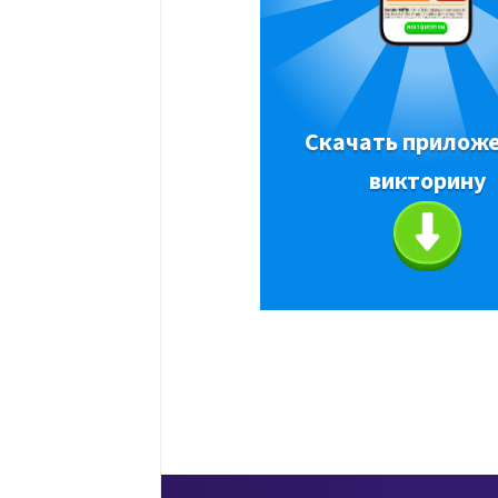
Скачать приложе
викторину