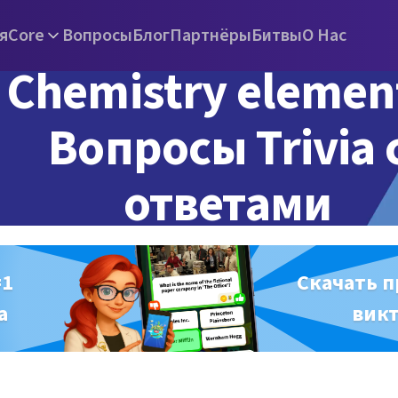
я
Core
Вопросы
Блог
Партнёры
Битвы
О Нас
Chemistry elemen
Вопросы Trivia 
ответами
#1
Скачать 
а
вик