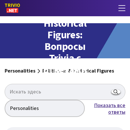
Politicians &
Historical
Figures:
Вопросы
Trivia с
ответами
Personalities
Politicians & Historical Figures
Показать все
Personalities
ответы